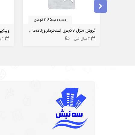
3,650,000,000 تومان
فروش منزل لاکچری استخردار،ورنامخاست
ویلای
2 سال قبل
2 سال قبل