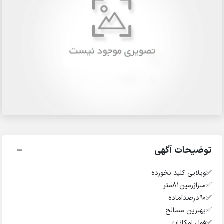
توضیحات آگهی
✅️ویلایی کلید نخورده
✅️متراژزمین۸۱متر
✅️۹۰درصدآماده
✅️بهترین مسالح
✅️فول امکانات