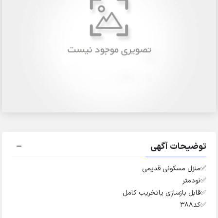
توضیحات آگهی
✅️منزل مسکونی قدیمی
✅️نودمتر
✅️قابل بازسازی یاتخریب کامل
✅️کد۳۸۸