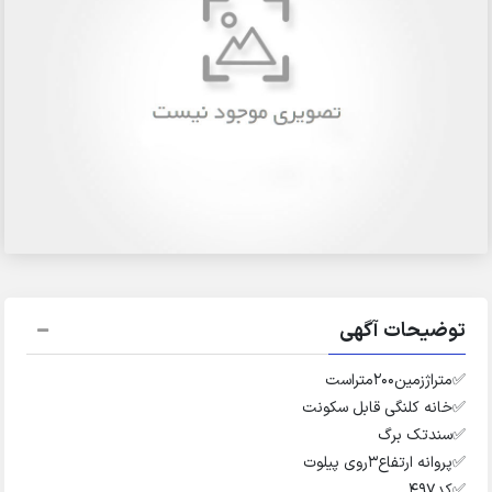
توضیحات آگهی
✅️متراژزمین۲۰۰متراست
✅️خانه کلنگی قابل سکونت
✅️سندتک برگ
✅️پروانه ارتفاع۳روی پیلوت
✅️کد۴۹۷