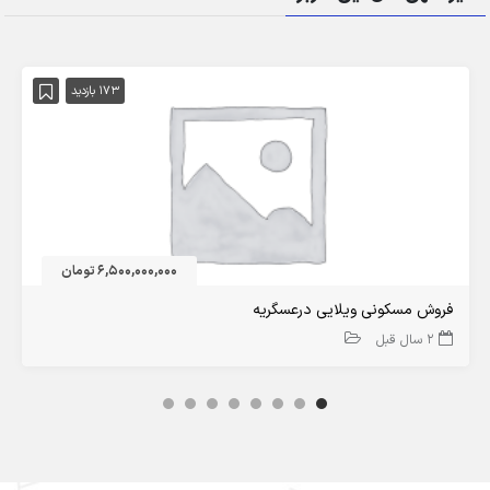
173 بازدید
6,500,000,000 تومان
فروش مسکونی ویلایی درعسگریه
2 سال قبل