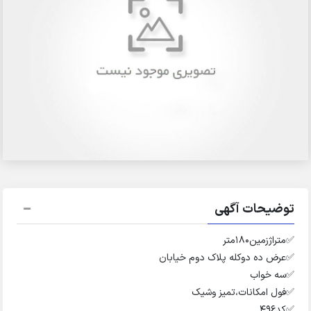
توضیحات آگهی
✅️متراژزمین۱۸۰متر
✅️عرض ده دوکله پلاک دوم خیابان
✅️سه خواب
✅️فول امکانات،تمیز وشیک
✅️کد۴۹۶