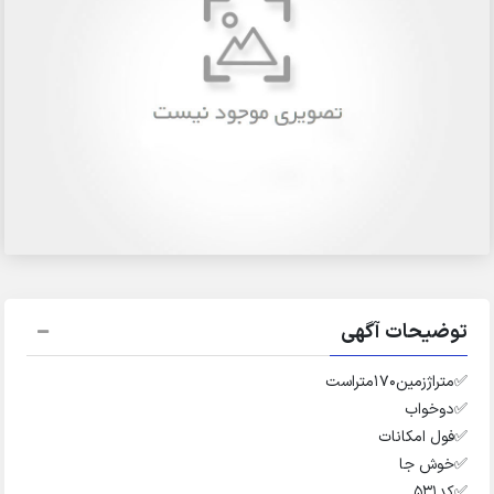
توضیحات آگهی
✅️متراژزمین۱۷۰متراست
✅️دوخواب
✅️فول امکانات
✅️خوش جا
✅️کد۵۳۱