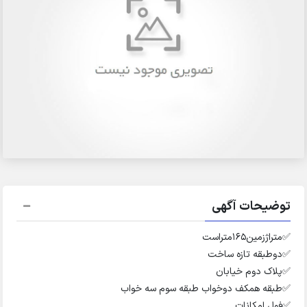
توضیحات آگهی
✅️متراژزمین۱۶۵متراست
✅️دوطبقه تازه ساخت
✅️پلاک دوم خیابان
✅️طبقه همکف دوخواب طبقه سوم سه خواب
✅️فول امکانات