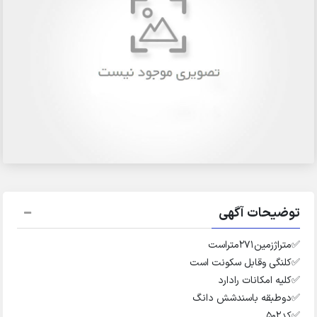
توضیحات آگهی
✅️متراژزمین۲۷۱متراست
✅️کلنگی وقابل سکونت است
✅️کلیه امکانات رادارد
✅️دوطبقه باسندشش دانگ
✅️کد۵۰۲