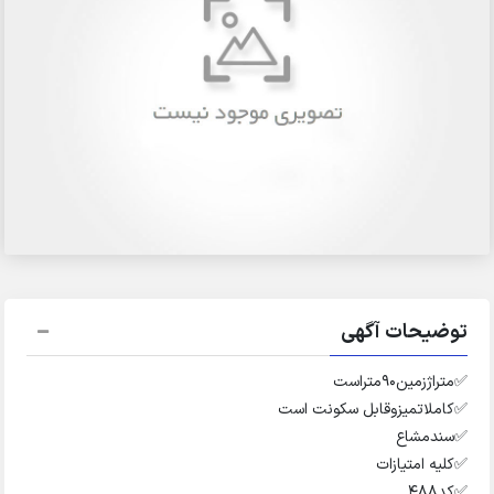
توضیحات آگهی
✅️متراژزمین۹۰متراست
✅️کاملاتمیزوقابل سکونت است
✅️سندمشاع
✅️کلیه امتیازات
✅️کد۴۸۸