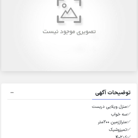
توضیحات آگهی
✅️منزل ویلایی دربست
✅️سه خواب
✅️متراژزمین ۲۰۰متر
✅️تمیزوشیک
✅️کد۴۰۲