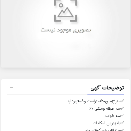
توضیحات آگهی
✅️متراژزمین۱۲۰متراست و۸متربردارد
✅️سه طبقه ومنفی ۶۰
✅️سه خواب
✅️بابهترین امکانات
✅️سندآزادبرای گرفتن وام