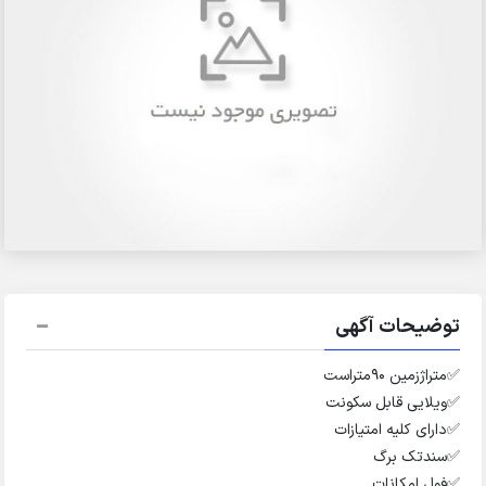
توضیحات آگهی
✅️متراژزمین ۹۰متراست
✅️ویلایی قابل سکونت
✅️دارای کلیه امتیازات
✅️سندتک برگ
✅️فول امکانات