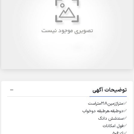
توضیحات آگهی
✅️متراژزمین۲۱۸متراست
✅️دوطبقه،هرطبقه دوخواب
✅️سندشش دانگ
✅️فول امکانات
✅️کد۵۰۶