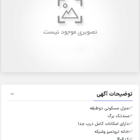
توضیحات آگهی
✅️منزل مسکونی دوطبقه
✅️سندتک برگ
✅️دارای امکانات کامل درب جدا
✅️خانه تروتمیز وشیکه
✅️کد۴۰۶