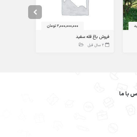
د
2,000,000,000 تومان
فروش باغ قله سفید
فروش
2 سال قبل
1 سال قبل
س با ما