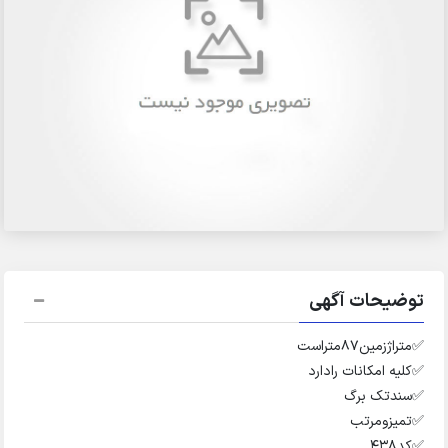
توضیحات آگهی
✅️متراژزمین۸۷متراست
✅️کلیه امکانات رادارد
✅️سندتک برگ
✅️تمیزومرتب
✅️کد۴۳۸