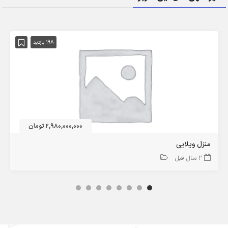
198 بازدید
2,980,000,000 تومان
منزل ویلایی
2 سال قبل