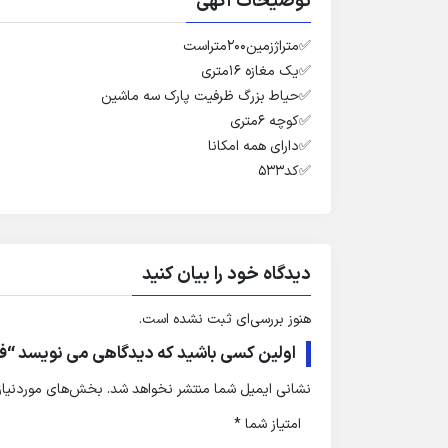
توضیحات آگهی
✅️متراژزمین۲۰۰متراست
✅️یک مغازه ۱۶متری
✅️حیاط بزرگ ظرفیت پارک سه ماشین
✅️کوچه ۶متری
✅️دارای همه امکانا
✅️کد۵۳۳
دیدگاه خود را بیان کنید
هنوز بررسی‌ای ثبت نشده است.
اولین کسی باشید که دیدگاهی می نویسد “فر
نشانی ایمیل شما منتشر نخواهد شد.
بخش‌های موردنیاز 
امتیاز شما
*