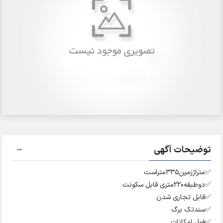
توضیحات آگهی
✅️متراژزمین۳۳۵متراست
✅️دوطبقه۲۲۰متری قابل سکونت
✅️قابل تجاری شدن
✅️سندتک برگ
✅️فول امکانات