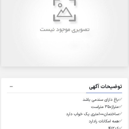
توضیحات آگهی
✅️باغ دارای سندمی باشد
✅️متراژ۳۵۰ متراست
✅️ساختمان۱۰۰متری یک خواب دارد
✅️همه امکانات رادارد
✅️کد۴۱۲