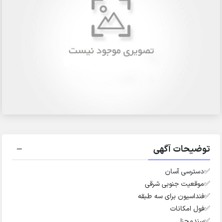
توضیحات آگهی
✅️دسترسی آسان
✅️موقعیت جنوبی شرقی
✅️فنداسیون برای سه طبقه
✅️فول امکانات
✅️سندمجزا