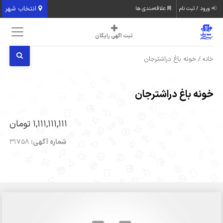
انتخاب شهر
ورود / ثبت نام
علاقه‌مندی ها
ثبت اگهی رایگان
/ خونه باغ دراشترجان
خانه
خونه باغ دراشترجان
1,111,111,111 تومان
شماره آگهی:
31758