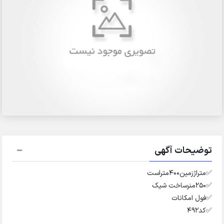
توضیحات آگهی
✅️متراژزمین۴۰۰متراست
✅️۲۵۰منرساخت شیک
✅️فول امکانات
✅️کد۴۹۲