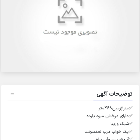
توضیحات آگهی
✅️متراژزمین۴۶۸متر
✅️دارای درختان میوه بارده
✅️شیک وزیبا
✅️یک خواب درب ضدسرقت
✅️آب شیرین وآب چاه