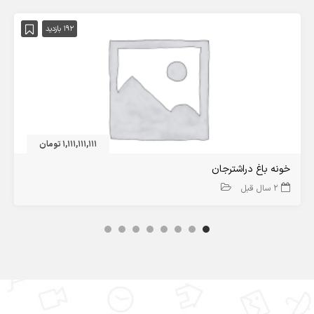
192 بازدید
1,111,111,111 تومان
خونه باغ دراشترجان
2 سال قبل