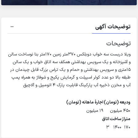
توضیحات آگهی
توضیحات
ویلا دربست سه خواب دوبلکس 370متر زمین 170متر بنا نوساخت سالن
و آشپزخانه و یک سرویس بهداشتی همکف سه اتاق خواب و یک سالن
15متری و سرویس بهداشتی و حمام و یک تراس بزرگ قابل چیدمان در
طبقه بالا دو عدد کولر اسپیلت و گرمایش پکیج و شوفاژ به همراه پمپ
آب و مخزن ذخیره آب پارکینگ قابلیت پارک 4 اتومبیل و آلاچیق
ودیعه (تومان)
اجارهٔ ماهانه (تومان)
۴۵۰ میلیون
۱۹ میلیون
متراژ
ساخت
اتاق
۳
۱۴۰۰
۱۷۰