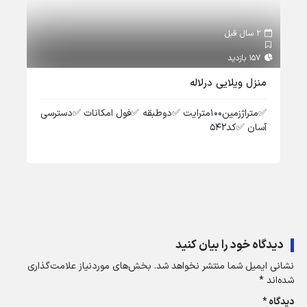
2 سال قبل
2 سال قبل
157 بازدید
160 بازدید
منزل ویلایی درلاله
ویل
✅️متراژزمین۱۰۰مترایت ✅️دوطبقه ✅️فول امکانات ✅️دسترسی
آسان ✅️کد۵۴۲
✅️ط
✅️کد۱
دیدگاه خود را بیان کنید
نشانی ایمیل شما منتشر نخواهد شد.
بخش‌های موردنیاز علامت‌گذاری
شده‌اند
*
دیدگاه
*