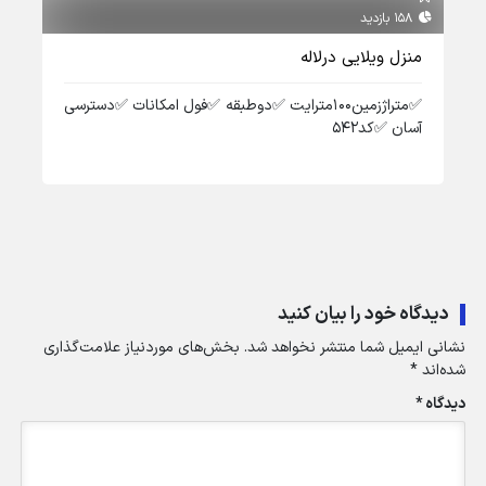
158 بازدید
161 بازدید
منزل ویلایی درلاله
ویل
✅️متراژزمین۱۰۰مترایت ✅️دوطبقه ✅️فول امکانات ✅️دسترسی
آسان ✅️کد۵۴۲
✅️ط
✅️کد۱
دیدگاه خود را بیان کنید
نشانی ایمیل شما منتشر نخواهد شد.
بخش‌های موردنیاز علامت‌گذاری
شده‌اند
*
دیدگاه
*