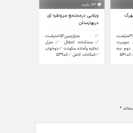
164 بازدید
145 بازدید
هرک
ویلایی درمجتمع سرونقره ای
منزل ویلایی د
دربهارستان
✅️
قابل سکونت ✅️چ
✅️متراژزمین۳۸۸متراست
✅️متراژزمین۱۵۲متراست
✅️کلیه امکانات ✅️ک
ن سوییت
✅️سندآماده انتقال ✅️منزل
 دوم سه
تخلیه وآماده سکونت ✅️دوخواب
د۵۴۱
✅️امکانات کامل ✅️کد۵۳۹
ه‌اند
*