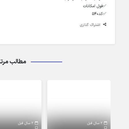
✅️فول امکانات
✅️کد۵۴۰
اشتراک گذاری
مطالب مرت
2 سال قبل
2 سال قبل