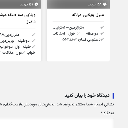
158 بازدید
161 بازدید
منزل ویلایی درلاله
ویلایی سه طبقه،درش
فاضل
✅️متراژزمین۱۰۰مترایت
✅️دوطبقه ✅️فول امکانات
✅️دسترسی آسان ✅️کد۵۴۲
✅️دوطبقه وزیرزمی
✅️طبقه اول دوخواب
خواب ✅️فول امکانات ✅️ک
دیدگاه خود را بیان کنید
نشانی ایمیل شما منتشر نخواهد شد.
بخش‌های موردنیاز علامت‌گذاری شد
دیدگاه
*