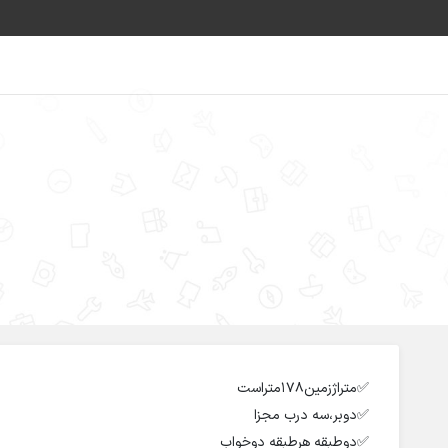
منزل ویلایی درابر
✅️متراژزمین۱۷۸متراست
✅️دوبر،سه درب مجزا
✅️دوطبقه هرطبقه دوخواب