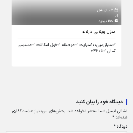
2 سال قبل
2 سال قبل
158 بازدید
161 بازدید
منزل ویلایی درلاله
ویل
✅️متراژزمین۱۰۰مترایت ✅️دوطبقه ✅️فول امکانات ✅️دسترسی
آسان ✅️کد۵۴۲
✅️ط
✅️کد۱
دیدگاه خود را بیان کنید
نشانی ایمیل شما منتشر نخواهد شد.
بخش‌های موردنیاز علامت‌گذاری
شده‌اند
*
دیدگاه
*