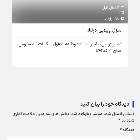
2 سال قبل
2 سال قبل
158 بازدید
161 بازدید
منزل ویلایی درلاله
ویل
✅️متراژزمین۱۰۰مترایت ✅️دوطبقه ✅️فول امکانات ✅️دسترسی
آسان ✅️کد۵۴۲
✅️ط
✅️کد۱
دیدگاه خود را بیان کنید
نشانی ایمیل شما منتشر نخواهد شد.
بخش‌های موردنیاز علامت‌گذاری
شده‌اند
*
دیدگاه
*