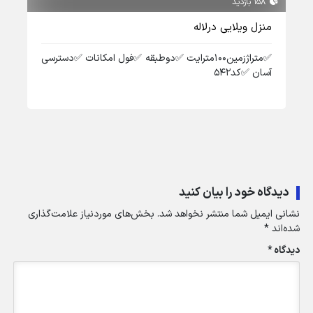
158 بازدید
161 بازدید
منزل ویلایی درلاله
ویل
✅️متراژزمین۱۰۰مترایت ✅️دوطبقه ✅️فول امکانات ✅️دسترسی
آسان ✅️کد۵۴۲
✅️ط
✅️کد۱
دیدگاه خود را بیان کنید
نشانی ایمیل شما منتشر نخواهد شد.
بخش‌های موردنیاز علامت‌گذاری
شده‌اند
*
دیدگاه
*