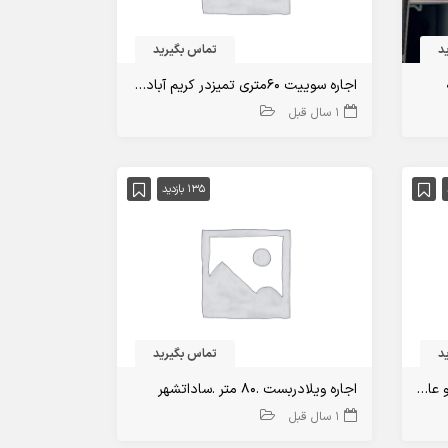
د
تماس بگیرید
اجاره سوییت ۶۰متری تمیزدر کریم آباد تنکابن
1 سال قبل
135 بازدید
د
تماس بگیرید
اجاره ویلا دربست نوساز۲۰۰متربا ویو عالی تنکابن
اجاره ویلادربست .۸۰ متر .ساداتشهر
1 سال قبل