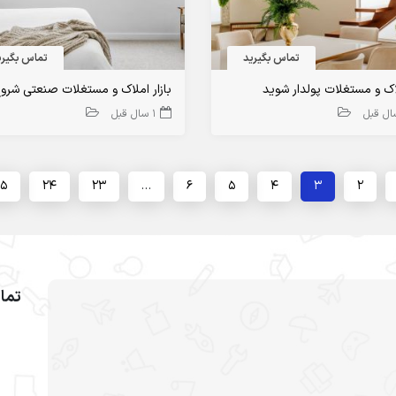
تماس بگیرید
تماس بگیری
اک و مستغلات پولدار شوید
1 سال قبل
5
24
23
…
6
5
4
3
2
تما